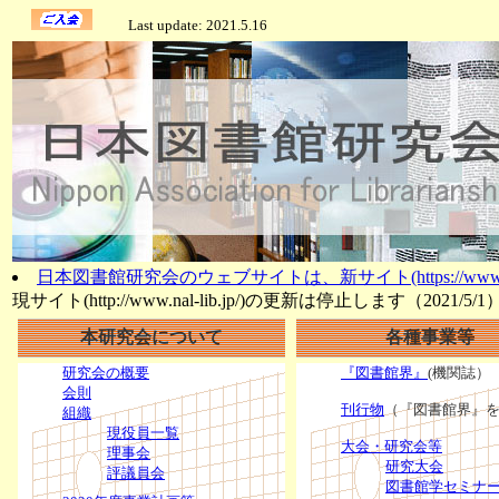
Last update: 2021.5.16
日本図書館研究会のウェブサイトは、新サイト(https://www.na
現サイト(http://www.nal-lib.jp/)の更新は停止します（2021/5/1
本研究会について
各種事業等
研究会の概要
『図書館界』
(機関誌）
会則
刊行物
（『図書館界』を
組織
現役員一覧
大会・研究会等
理事会
研究大会
評議員会
図書館学セミナ