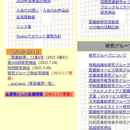
2020年度事業計画等
国際図書館学セ
ブロックセミナ
入会のお誘い
・
入会のお申込み
研究例会
会員異動届
図書館研究奨励賞
リンク集
その他の活動記録
Twitterアカウント運用方針
研究グルー
研究グループについて
『図書館界』72巻6号
（2021.3発行）
第369回研究例会
（2021.7.24)
情報組織化研究グルー
特別研究例会
（2021.5.30)
図書館サービス研究グ
研究グループ例会等情報
（2021.2.27更
読書調査研究グループ
新）
図書館学教育研究グル
... and more（更新履歴一覧）
学校図書館研究グルー
「マルチメディアと図
会員等からの各種情報
（2021.2.13更新）
児童・YAサービス研究
大学図書館研究グルー
オーラルヒストリー研
図書館学資料保存研究
学校図書館史研究グル
比較図書館情報学研究
筑波研究例会