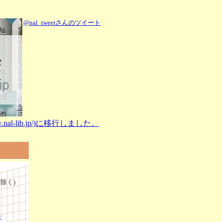
@nal_tweetさんのツイート
l-lib.jp/)に移行しました。
）
除く)
ー