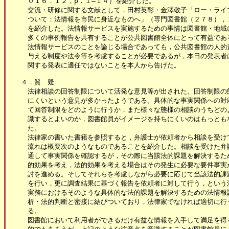
　０１６．１２，p．１―１４）を紹介した。

　交流・研修に関する文献として，田村英彰・金澤敬子「ロー・ライブ
　ついて：法情報を市民に身近なものへ」（専門図書館（２７８），２
　を紹介した。法情報サービスを実施するための事情は図書館・地域に
　多くの事例報告を共有することが公共図書館全体にとって有益である
　法情報サービスのことを論じる場合であっても，公共図書館の人的資
　与える制度や法令等を考慮することが必要であるが，本日の発表者は
　関する発表に適任ではないことを本人から告げた。

４．質　疑

　法律相談の回答制限について活発な意見等が出された。回答制限の態
　にくいという意見が多かったようである。具体的な事実関係への対応
　て回答制限をどのように行うか，また様々な態様の相談のうちどのよ
　識するとよいのか，図書館員がイメージを持ちにくいのはもっともな
　た。

　法律家の書いた書籍を参照すると，弁護士が依頼者から相談を受けて
　流れは概要次のようなものであることを紹介した。相談を受けた弁護
　通して事実関係を確認するが，その際に当該法的課題を解決するため
　的効果を考え，法的効果を考える場合はその発生に必要な要件事実が
　討を進める。そしてそれらを考慮しながら必要に応じて当該法的課題
　を行い，更に調査結果に基づく報告を依頼者に対して行う，という流
　実務におけるそのような具体的な法的課題を解決するための法情報調
　析・法的判断と密接に結びついており，法律家でなければ適切に行う
　る。

　図書館において利用者ができるだけ有益な情報を入手して満足を得る