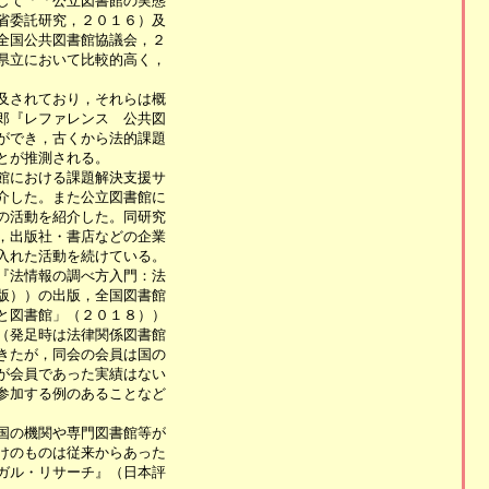
て「「公立図書館の実態

委託研究，２０１６）及

国公共図書館協議会，２

立において比較的高く，

されており，それらは概

『レファレンス　公共図

でき，古くから法的課題

が推測される。

における課題解決支援サ

した。また公立図書館に

活動を紹介した。同研究

出版社・書店などの企業

れた活動を続けている。

法情報の調べ方入門：法

））の出版，全国図書館

図書館」（２０１８））

発足時は法律関係図書館

たが，同会の会員は国の

会員であった実績はない

加する例のあることなど

の機関や専門図書館等が

のものは従来からあった

ル・リサーチ』（日本評
