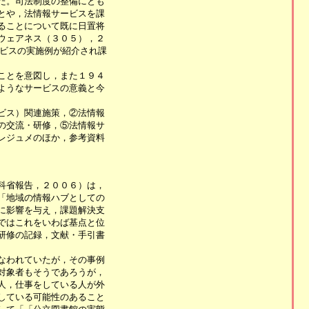
。司法制度の整備にとも

や，法情報サービスを課

ことについて既に日置将

ェアネス（３０５），２

ビスの実施例が紹介され課

とを意図し，また１９４

うなサービスの意義と今

ス）関連施策，②法情報

交流・研修，⑤法情報サ

ジュメのほか，参考資料

省報告，２００６）は，

地域の情報ハブとしての

影響を与え，課題解決支

はこれをいわば基点と位

修の記録，文献・手引書

われていたが，その事例

象者もそうであろうが，

，仕事をしている人が外

ている可能性のあること
