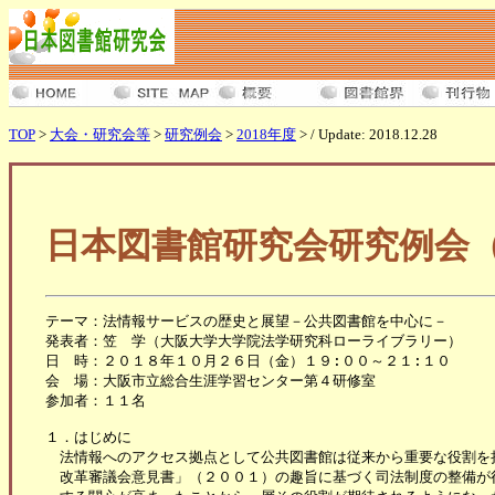
TOP
>
大会・研究会等
>
研究例会
>
2018年度
> / Update: 2018.12.28
日本図書館研究会研究例会（
テーマ：法情報サービスの歴史と展望－公共図書館を中心に－

発表者：笠　学（大阪大学大学院法学研究科ローライブラリー）

日　時：２０１８年１０月２６日（金）１９:００～２１:１０

会　場：大阪市立総合生涯学習センター第４研修室

参加者：１１名

１．はじめに

　法情報へのアクセス拠点として公共図書館は従来から重要な役割を担
　改革審議会意見書」（２００１）の趣旨に基づく司法制度の整備が行