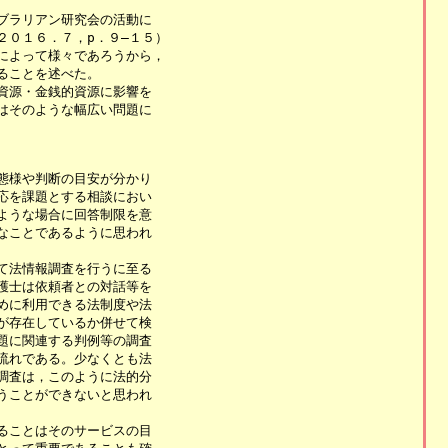
ラリアン研究会の活動に

０１６．７，p．９―１５）

よって様々であろうから，

ことを述べた。

源・金銭的資源に影響を

そのような幅広い問題に

様や判断の目安が分かり

を課題とする相談におい

うな場合に回答制限を意

ことであるように思われ

法情報調査を行うに至る

士は依頼者との対話等を

に利用できる法制度や法

存在しているか併せて検

に関連する判例等の調査

れである。少なくとも法

査は，このように法的分

ことができないと思われ

ことはそのサービスの目
