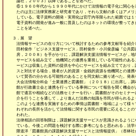
　論社，２００３）以降であることを述べた。

　⑥１９６０年代から１９９０年代にかけて法情報の電子化に関心を示
　たのは主に法律実務家と研究者であり，それら文献の多くはアメリカ
　している。電子資料の開発・実用化は官庁内等限られた範囲では１９
　電子資料の開発が進み一般に普及したのはネットの環境が整ってきた
　ことを述べた。

３．展　望

　法情報サービスの在り方について検討するための参考文献等を紹介し
　田村俊作「ビジネス支援サービス」田村俊作・小川俊彦編『公共図書
　房，２００８）を手がかりに，課題解決支援法情報サービスが，地域
　サービスを組み立て，他機関との連携を重視している可能性のあるこ
　ービスは収集した資料の提供を中心にサービスを組み立てており，課
　スと対比する場合，後者が人的資源・金銭的資源を他機関との連携な
　いて賛否の分かれる可能性のあることを同文献に拠り述べた。発表者
　大会法情報分科会「士業連携と図書館」（２０１８）に出席し，調布
　館が行政書士会と連携を行っている事例について報告を聞く機会があ
　館で遺言や相続などの法務セミナーを行い，図書館がそのセミナーに
　介を行うことを通して，より進んだ法務の知識を市民が得られるよう
　このような連携を実施するための事情は図書館・地域によって様々で
　れぞれの長所を活かして法情報に関する市民の需要に応えることので
　われた。

　法律相談の回答制限は，課題解決支援サービスが意識されるようにな
　ている。今後この問題を検討する際に参考になると思われる，法学者
　隈道洋「図書館員の課題解決支援サービスと法情報提供」（杏林社会