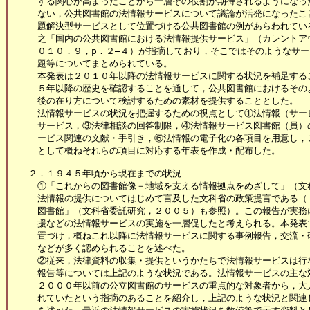
　する関心が高まったことから一層その役割が期待されるようになった
　ない，公共図書館の法情報サービスについて議論が活発になったこと
　題解決型サービスとして位置づける公共図書館の例があらわれている
　之「国内の公共図書館における法情報提供サービス」（カレントアウ
　０１０．９，p．２―４）が指摘しており，そこではそのようなサー
　題等についてまとめられている。

　本発表は２０１０年以降の法情報サービスに関する状況を補足するこ
　５年以降の歴史を確認することを通して，公共図書館におけるそのよ
　後の在り方について検討するための素材を提供することとした。

　法情報サービスの状況を把握するための視点として①法情報（サービ
　サービス，③法律相談の回答制限，④法情報サービス図書館（員）の
　ービス関連の文献・手引き，⑥法情報の電子化の各項目を用意し，レ
　として概ねそれらの項目に対応する年表を作成・配布した。

２．１９４５年頃から現在までの状況

　①「これからの図書館像－地域を支える情報拠点をめざして」（文科
　法情報の提供についてはじめて言及した文科省の政策提言である（「
　図書館」（文科省委託研究，２００５）も参照）。この報告が実務に
　援などの法情報サービスの実施を一層促したと考えられる。本発表で
　置づけ，概ねこれ以降に法情報サービスに関する事例報告，交流・研
　などが多く認められることを述べた。

　②従来，法律資料の収集・提供というかたちで法情報サービスは行な
　報告等については上記のような状況である。法情報サービスの主な対
　２０００年以前の公立図書館のサービスの重点的な対象者から，大人
　れていたという指摘のあることを紹介し，上記のような状況と関連し