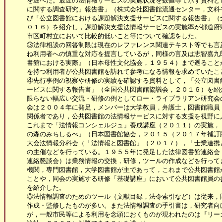
　を述べた。最近の法情報サービスの実施状況を数値等で示す資料とし
　に関する調査研究」報告書」（株式会社図書館流通センター，文科省
　び「公立図書館における課題解決支援サービスに関する報告書」（全
　０１６）を紹介し，課題解決支援法情報サービスの実施率が都道府県
　市区町村立において比較的低いこと等について確認をした。

　③法律相談の回答制限は現在のレファレンス関連テキスト等でも言及
　ね利用者への慎重な対応を提言しているが，同様の言及は志智嘉九郎
　書館における実際』（日本母性文化協会，１９５４）まで遡ることが
　を持つ利用者が公共図書館を訪れて参考になる情報を求めていたこと
　④先行事例の視察や研修の実績を確認する資料として，「公立図書館
　ービスに関する報告書」（全国公共図書館協議会，２０１６）を紹介
　限らない幅広い交流・研修の例としてロー・ライブラリアン研究会の
　会は２００４年に発足，メンバーは大学教員，弁護士，図書館職員，
　関係者であり，公共図書館の法情報サービスに対する支援を視野に入
　これまで「法情報コンシェルジュ」養成講座（２０１１）の実施，『
　の森のみちしるべ』（日本図書館協会，２０１５（２０１７年補訂版
　大会法情報分科会（「法情報と図書館」（２０１７），「士業連携と
　の主催などを行っている。１９５５年に発足した法律図書館連絡会（
　連絡懇談会）は業務情報の交換，研修，ツールの作成などを行ってき
　機関，専門図書館，大学図書館が主であって，これまで公共図書館が
　ことや，同会の実施する研修「基礎講座」において公共図書館員の参
　を紹介した。

　⑤法情報調査のためのツール（文献目録，法令索引など）は従来，国
　作成・監修したものが多い。また法情報調査の手引書は，研究者向け
　が，一般市民等による利用を念頭におくものが現われたのは『リーガ