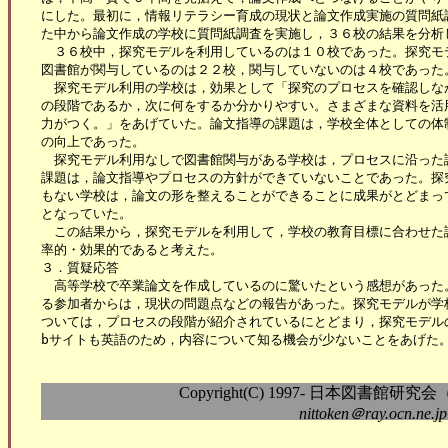
にした。最初に，情報リテラシー育成の現状と論文作成実施の質問紙調
た中から論文作成の学校に質問紙調査を実施し，３６校の結果を分析し
　３６校中，探究モデルを利用しているのは１０校であった。探究モ
図書館が関与しているのは２２校，関与していないのは４校であった。
　探究モデル利用の学校は，効果として「探究のプロセスを確認しなが
の段階であるか，次に何をするか分かりやすい。さまざまな資料を活用
力がつく。」をあげていた。論文指導の課題は，学校全体としての体制
の向上であった。

　探究モデル利用なしで図書館関与がある学校は，プロセスに沿った
課題は，論文指導やプロセスの方針ができていないことであった。探究
もない学校は，論文の形を整えることができることに成果がとどまって
となっていた。

　この結果から，探究モデルを利用して，学校の教育目標に合わせた論
率的・効果的であると考えた。

３．質疑応答

　高等学校で卒業論文を作成しているのに驚いたという感想があった。
る参加者からは，現状の問題点などの報告があった。探究モデルが学校
ついては，プロセスの段階が紹介されているにとどまり，探究モデルの
bサイトも英語のため，内容について知る機会が少ないことをあげた。
Copyright(C) 1997- 日本図書館研究会（Nippo
nittoken＠ray.ocn