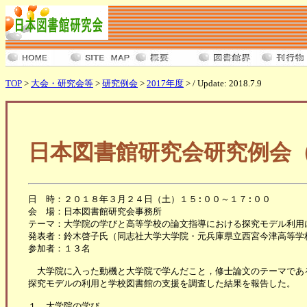
TOP
>
大会・研究会等
>
研究例会
>
2017年度
> / Update: 2018.7.9
日本図書館研究会研究例会（
日　時：２０１８年３月２４日（土）１５:００～１７:００

会　場：日本図書館研究会事務所

テーマ：大学院の学びと高等学校の論文指導における探究モデル利用に
発表者：鈴木啓子氏（同志社大学大学院・元兵庫県立西宮今津高等学校
参加者：１３名

　大学院に入った動機と大学院で学んだこと，修士論文のテーマである
探究モデルの利用と学校図書館の支援を調査した結果を報告した。

１．大学院の学び
