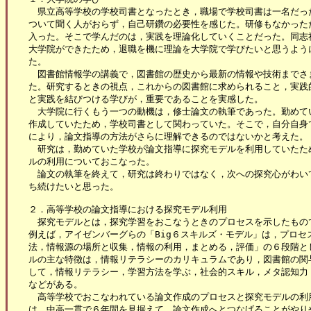
　県立高等学校の学校司書となったとき，職場で学校司書は一名だった
ついて聞く人がおらず，自己研鑽の必要性を感じた。研修もなかったた
入った。そこで学んだのは，実践を理論化していくことだった。同志社
大学院ができたため，退職を機に理論を大学院で学びたいと思うように
た。

　図書館情報学の講義で，図書館の歴史から最新の情報や技術までさま
た。研究するときの視点，これからの図書館に求められること，実践的
と実践を結びつける学びが，重要であることを実感した。

　大学院に行くもう一つの動機は，修士論文の執筆であった。勤めてい
作成していたため，学校司書として関わっていた。そこで，自分自身で
により，論文指導の方法がさらに理解できるのではないかと考えた。

　研究は，勤めていた学校が論文指導に探究モデルを利用していたため
ルの利用についておこなった。

　論文の執筆を終えて，研究は終わりではなく，次への探究心がわいて
ち続けたいと思った。

２．高等学校の論文指導における探究モデル利用

　探究モデルとは，探究学習をおこなうときのプロセスを示したもので
例えば，アイゼンバーグらの「Big６スキルズ・モデル」は，プロセ
法，情報源の場所と収集，情報の利用，まとめる，評価」の６段階とし
ルの主な特徴は，情報リテラシーのカリキュラムであり，図書館の関与
して，情報リテラシー，学習方法を学ぶ，社会的スキル，メタ認知力，
などがある。

　高等学校でおこなわれている論文作成のプロセスと探究モデルの利用
は，中高一貫で６年間を見据えて，論文作成へとつなげることがやりや