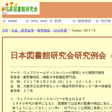
TOP
>
大会・研究会等
>
研究例会
>
2016年度
> / Update: 2017.7.8
日本図書館研究会研究例会（
テーマ：ウェブスケールディスカバリーの運用とその展開可能性

発表者：飯野勝則氏（佛教大学図書館専門員）

日　時：２０１７年１月２２日（日）１４：３０～１６：３０

会　場：大阪市立生涯学習センター難波市民学習センター第４研修室

参加者：２７名

１．ウェブスケールディスカバリーが生まれるまで

 １９９０年代の後半になると，図書館では従来の図書や雑誌に加え，
 扱うようになってきたことに伴い，以下のような課題に直面していた