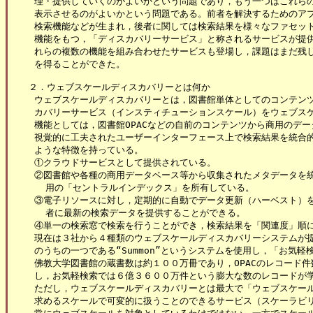
 理・提供していくのがよいかという問題であり，もう一つはこれらのコ
 表示させるのがよいかという問題である。前者を解決するためのアプ
 検索機能などが生まれ，後者に関しては検索結果を様々なファセット
 機能をもつ，「ディスカバリーサービス」と称されるサービスが提供
 れらの複数の機能を組み合わせたサービスも登場し，課題はまだ残し
 を得ることができた。

２．ウェブスケールディスカバリーとは何か

 ウェブスケールディスカバリーとは，図書館単体としてのコンテンツ
 カバリーサービス（インスティチューションスケール）をウェブスケ
 機能としては，図書館OPACなどの自前のコンテンツから商用のデー
 視覚的に工夫されたユーザーインターフェース上で検索結果を統合的
 ような特徴を持っている。

 ①クラウドサービスとして提供されている。

 ②図書館や各種の商用データベース等から収集されたメタデータを統
   用の「セントラルインデックス」を所有している。

 ③電子リソースに対し，定期的に自動でデータ更新（ハーベスト）を
   者に最新の検索データを提供することができる。

 ④単一の検索窓で検索を行うことができ，検索結果を「関連度」順に
 現在は３社から４種類のウェブスケールディスカバリーシステムが提
 のうちの一つである“Summon”というシステムを使用し，「お気軽
 佛教大学図書館の蔵書数は約１００万冊であり，OPACのレコード件
 し，お気軽検索では６億３６００万件という膨大な数のレコードが学
 ただし，ウェブスケールディスカバリーとは最大で「ウェブスケール
 求めるスケールで可変的に扱うことのできるサービス（スケーラビリ