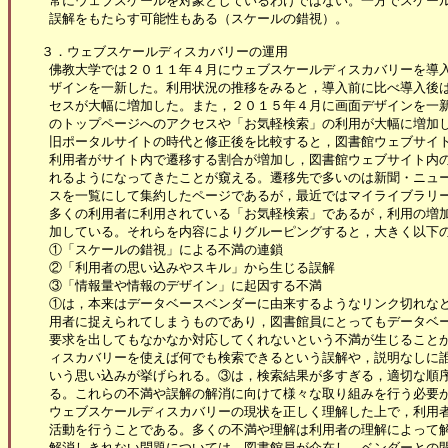
 常にウェブスケールを対象としているわけではない。一方でスケール
 誤解をもたらす可能性もある（スケールの錯視）。

３．ウェブスケールディスカバリーの運用

 佛教大学では２０１１年４月にウェブスケールディスカバリーを導入
 ザインを一新した。利用状況の推移をみると，導入前に比べ導入後は
 セスが大幅に増加した。また，２０１５年４月に画面デザインを一新
 のトップページへのアクセスや「お気軽検索」の利用が大幅に増加し
 旧ポータルサイトの時代と修正後を比較すると，図書館ウェブサイト
 利用者がサイト内で遷移する割合が増加し，図書館ウェブサイト内の
 れるようになってきたことが窺える。遷移先で多いのは新聞・ニュー
 スを一覧にして集約したページであるが，最近ではマイライブラリー
 多くの利用者に利用されている「お気軽検索」であるが，利用の増加
 加している。それらを内容によりグルーピングすると，大きく以下の
 ①「スケールの錯視」による不満の連鎖

 ②「利用者の思い込みやスキル」から生じる誤解

 ③「情報量や情報のデザイン」に起因する不満

 ①は，本来はデータベースベンダーに由来するようなリンク切れなど
 用者に捉えられてしまうものであり，図書館員にとってもデータベー
 要求を出してもなかなか対応してくれないという不満が生じることが
 ィスカバリーを使えば何でも検索できるという誤解や，説明なしに誰
 いう思い込みが挙げられる。③は，検索結果が多すぎる，適切な順序
 る。これらの不満や誤解の解消に向けて様々な取り組みを行う必要が
 ウェブスケールディスカバリーの現状を正しく理解した上で，利用者
 活動を行うことである。多くの不満や理解は利用者の理解によって解
 解消しきれない問題については，図書館員が介在し，ベンダーとの間