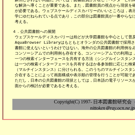
 な解決へ導くことが重要である。また，図書館員の視点から現状を確
 が必要である。ウェブスケールディスカバリーのいいところは，表示
 学にゆだねられている点であり，この部分は図書館員が一番やらなけ
 考える。

４．公共図書館への展開

 ウェブスケールディスカバリーは殆どが大学図書館を中心として普及
 AquaBrowser Libraryはもともとオランダの公共図書館で
 書館に使えないというわけではない。海外の公共図書館の利用例をみ
 コンソーシアムでの利用例も存在する。コンソーシアムでの利用は，
 一つの検索インターフェースを共有する方法（シングルインスタンス
 は一つの検索インターフェースを共有するほか各参加館に応じた検索
 （マルチインスタンス）に分けられる。このうちのマルチインスタン
 介在することによって画面構成や表示順の管理を行うことが可能であ
 ただし，日本の公共図書館の現状としては，日本語の電子リソースが
 面からの検討が必要であると考える。

Copyright(C) 1997- 日本図書館研究会（Nippo
nittoken＠ray.ocn