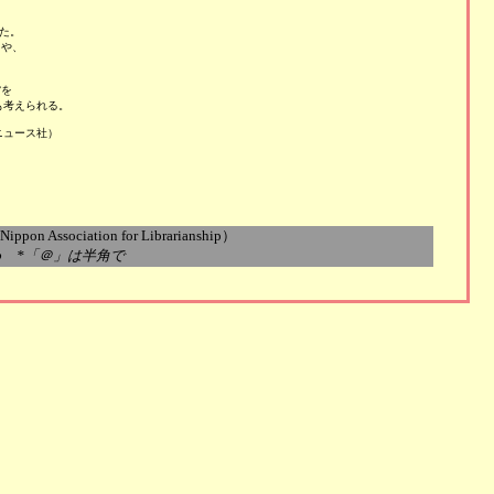




。

や、

を

考えられる。

ュース社）

n Association for Librarianship）
.ne.jp *「＠」は半角で