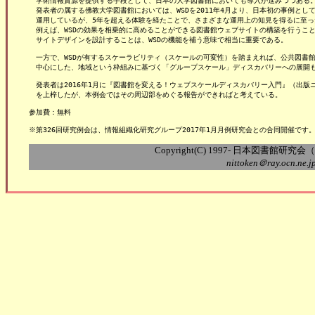
　学術情報資源を提供する手段として、日本の大学図書館においても導入が進みつつある。
　発表者の属する佛教大学図書館においては、WSDを2011年4月より、日本初の事例として
　運用しているが、5年を超える体験を経たことで、さまざまな運用上の知見を得るに至った
　例えば、WSDの効果を相乗的に高めることができる図書館ウェブサイトの構築を行うこと
　サイトデザインを設計することは、WSDの機能を補う意味で相当に重要である。

　一方で、WSDが有するスケーラビリティ（スケールの可変性）を踏まえれば、公共図書館
　中心にした、地域という枠組みに基づく「グループスケール」ディスカバリーへの展開も
　発表者は2016年1月に『図書館を変える！ウェブスケールディスカバリー入門』（出版ニ
　を上梓したが、本例会ではその周辺部をめぐる報告ができればと考えている。

参加費：無料

Copyright(C) 1997- 日本図書館研究会（Nippo
nittoken＠ray.ocn