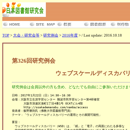
TOP
>
大会・研究会等
>
研究例会
>
2016年度
> / Last update: 2016.10.18
第326回研究例会
ウェブスケールディスカバ
研究例会は会員以外の方も含め、どなたでも自由にご参加いただけま
日時：2017年1月22日（日）14:30～16:30

会場：大阪市立生涯学習センター 難波市民学習センター第4研修室

　　　　大阪市浪速区湊町1丁目4番1号 OCATビル4階

　　　　http://osakademanabu.com/namba/access

発表者：飯野勝則氏（佛教大学図書館専門員）

テーマ：「ウェブスケールディスカバリーの運用とその展開可能性」

要旨：

　ウェブスケールディスカバリー（WSD）は、「紙」と「電子」の両面にわたる多様な
