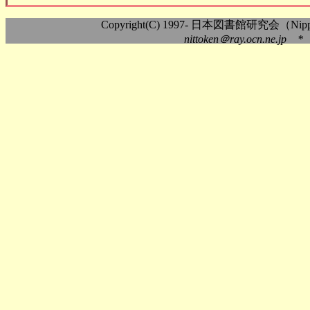
Copyright(C) 1997- 日本図書館研究会（Nippon As
nittoken＠ray.ocn.ne