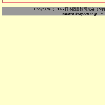
Copyright(C) 1997- 日本図書館研究会（Nippon As
nittoken＠ray.ocn.ne