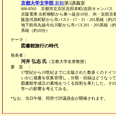
京都大学文学部
新館
第1講義室
606-8501 京都市左京区吉田本町(吉田キャンパ
京阪電車 出町柳駅から東へ徒歩10分、JR・近鉄京都
阪急河原町駅から市バス3・17・31・201系統（約2
地下鉄烏丸線今出川駅から市バス201・203系統（約
系統（約20分）
テーマ ：
図書館旅行の時代
発表者：
河井 弘志 氏
（立教大学名誉教授）
要旨：
17世紀から19世紀までに出版された数多くのド
いかに蔵書を収集管理し，分類・目録はどうなっ
図書館学成立の素地をつくる役割を果たした。その初期
学への影響を考えてみる。
*なお、当日午後、同所で評議員会が開催されます。