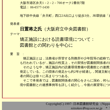
大阪市港区弁天1－2－2－700オーク2番街7階
電話： 06-6577-1430
地下鉄中央線「弁天町」西口2A出口より徒歩3分。JR環状線
発表者 :
日置将之氏
（大阪府立中央図書館）
テーマ :
矯正施設における読書環境について：
図書館との関わりを中心に
要旨:
矯正施設とは，法務省が所管する刑務所や少年院等の総称で
も行われているが，施設の性質上，その実情が図書館関係者の
そのような中，矯正施設内の読書環境整備や図書館との連携充
発足している。この団体の発足から約2年が経過し，関連文献
者の関心は徐々に高まりつつある。
そこで本発表では，図書館関係者の関心をさらに深め，何ら
境や図書館との連携事例等を詳しく紹介し，今後の展望等につ
Copyright(C) 1997- 日本図書館研究会（Nippon Ass
nittoken＠ray.ocn.ne.