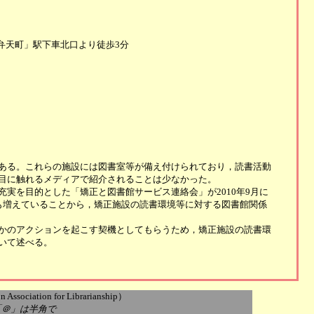
「弁天町」駅下車北口より徒歩3分
ある。これらの施設には図書室等が備え付けられており，読書活動
目に触れるメディアで紹介されることは少なかった。
実を目的とした「矯正と図書館サービス連絡会」が2010年9月に
も増えていることから，矯正施設の読書環境等に対する図書館関係
かのアクションを起こす契機としてもらうため，矯正施設の読書環
いて述べる。
ociation for Librarianship）
jp *「＠」は半角で