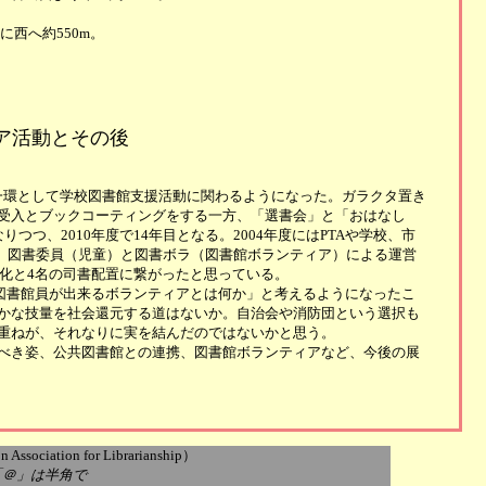
西へ約550m。
ア活動とその後
動の一環として学校図書館支援活動に関わるようになった。ガラクタ置き
受入とブックコーティングをする一方、「選書会」と「おはなし
つ、2010年度で14年目となる。2004年度にはPTAや学校、市
し、図書委員（児童）と図書ボラ（図書館ボランティア）による運営
算化と4名の司書配置に繋がったと思っている。
「図書館員が出来るボランティアとは何か」と考えるようになったこ
かな技量を社会還元する道はないか。自治会や消防団という選択も
重ねが、それなりに実を結んだのではないかと思う。
べき姿、公共図書館との連携、図書館ボランティアなど、今後の展
ociation for Librarianship）
jp *「＠」は半角で