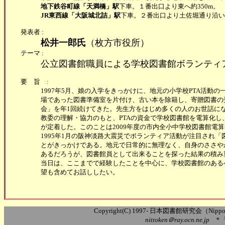
地下鉄谷町線「天満橋」駅
下車。１番出口より東へ約350m。
JR東西線「大阪城北詰」駅
下車。２番出口より土佐堀通り沿いに
発表者 :
松井一郎氏
（枚方市役所）
テーマ :
公立図書館職員による学校図書館ボランティ
要旨:
1997年5月、娘の入学をきっかけに、地元の小学校PTA活
場であった図書準備室を片付け、古い本を除籍し、寄贈図書の
会」を年1回続けてきた。先生方をはじめ多くの人のお世話になりつ
教委の理解・協力のもと、PTAの資金で学校図書館を電算化
が定着した。このことは2009年度の市内全小中学校図書館電
1995年1月の阪神淡路大震災でボランティア活動が注目され
とがきっかけである。地元で日常的に無理なく、自身のささや
あるだろうが、図書館員として出来ることを探った結果の積み
当日は、ここまでで経験したことを中心に、学校図書館のある
望も含めてお話ししたい。
Copyright(C) 1997- 日本図書館研究会（Nippon Ass
nittoken＠ray.ocn.ne.