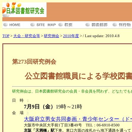
TOP
>
大会・研究会等
>
研究例会
>
2010年度
> / Last update: 2010.4.8
第273回研究例会
公立図書館職員による学校図
研究例会は、日本図書館研究会の会員・非会員を問わず、どなたでも
日時:
7月9日（金）
19時～21時
会場:
大阪府立男女共同参画・青少年センター（ド
大阪市中央区大手前1丁目3番49号 TEL：06-6910-8500
京阪「天満橋」駅
下車。東口方面の改札から地下通路を通って１