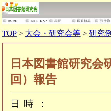
TOP
>
大会・研究会等
>
研究
日本図書館研究会研
回）報告
日時：