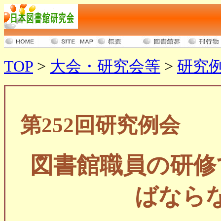
TOP
>
大会・研究会等
>
研究
第252回研究例会
図書館職員の研修
ばなら