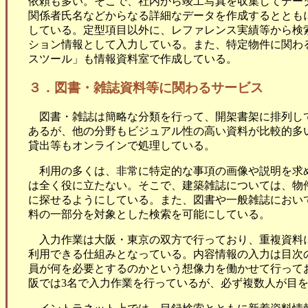
依頼も多い。そこで、社内から竣工写真を収集してデー
関係者氏名などからなる詳細なデータを作成するととも
している。定型項目以外に、レファレンス実績等から検
ション情報として入力している。また、特定物件に関わ
スツール」も情報資料室で作成している。
３．図書・雑誌資料等に関わるサービス
図書・雑誌は簡略な分類を行って、開架書架に排列し
あるが、他の分野もビジュアル性の高い資料が比較的多
貸出等もオンラインで処理している。
利用の多くは、非常に特定的な事項の画像や説明を求
は全く役に立たない。そこで、建築雑誌については、物
に探せるようにしている。また、図書や一般雑誌におい
料の一部分を対象とした検索を可能にしている。
入力作業は大阪・東京の双方で行っており、重複資料に
利用できる仕組みとなっている。内容情報の入力は目次
員が何を必要とするのかという想像力を働かせて行って
阪では3名で入力作業を行っているが、必ず複数人が目