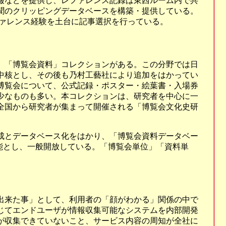
報などを提供し、レファレンス記録は東西ルーム内で共
聞のクリッピングデータベースを構築・提供している。
レファレンス経験を土台に記事選択を行っている。
、「博覧会資料」コレクションがある。この分野では日
中核とし、その後も乃村工藝社により追加をはかってい
博覧会について、公式記録・ポスター・絵葉書・入場券
少なものも多い。本コレクションは、研究者を中心に一
全国から研究者が集まって開催される「博覧会文化史研
成とデータベース化をはかり、「博覧会資料データベー
能とし、一般開放している。「博覧会単位」「資料単
出来た事」として、利用者の「顔がわかる」関係の中で
じてエンドユーザが情報収集可能なシステムを内部開発
が収集できていないこと、サービス内容の周知が全社に