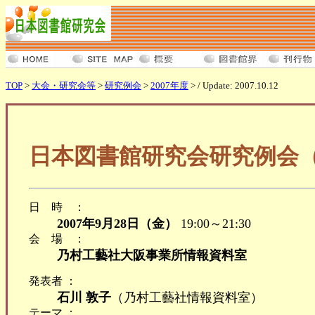
TOP
>
大会・研究会等
>
研究例会
>
2007年度
> / Update: 2007.10.12
日本図書館研究会研究例会（
日時：
2007年9月28日（金）
19:00～21:30
会場：
乃村工藝社大阪事業所情報資料室
発表者 ：
石川 敦子
（乃村工藝社情報資料室）
テーマ ：