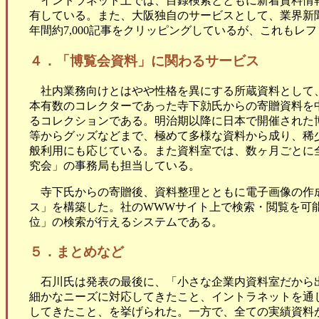
イントラネット上では、目録検索とともに新着資料情
有している。また、大阪独自のサービスとして、業界新
年間約7,000記事をクリッピングしているが、これも
４．「博覧会資料」に関わるサービス
社内業務向けとはやや性格を異にする所蔵資料として
本有数のコレクターであった寺下勍氏からの寄贈資料を
るコレクションである。明治期以降に日本で開催された
等からグッズなどまで、極めて多様な資料から成り、稀
般利用にも応じている。また資料室では、数ヶ月ごとに
究会」の事務局も担当している。
寺下氏からの寄贈後、資料整理とともに電子画像の作
ス」を構築した。社のWWWサイト上で検索・閲覧を可
位」の検索が行えるシステムである。
５．まとめなど
石川氏は発表の最後に、「小さな企業内資料室だから
細かなニーズに対応してきたこと、イントラネットを通
してきたこと、を挙げられた。一方で、全ての実績資料