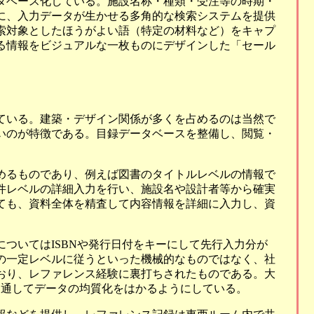
タベース化している。施設名称・種類・受注等の時期・
に、入力データが生かせる多角的な検索システムを提供
索対象としたほうがよい語（特定の材料など）をキャプ
る情報をビジュアルな一枚ものにデザインした「セール
ている。建築・デザイン関係が多くを占めるのは当然で
いのが特徴である。目録データベースを整備し、閲覧・
めるものであり、例えば図書のタイトルレベルの情報で
件レベルの詳細入力を行い、施設名や設計者等から確実
ても、資料全体を精査して内容情報を詳細に入力し、資
ついてはISBNや発行日付をキーにして先行入力分が
の一定レベルに従うといった機械的なものではなく、社
おり、レファレンス経験に裏打ちされたものである。大
を通してデータの均質化をはかるようにしている。