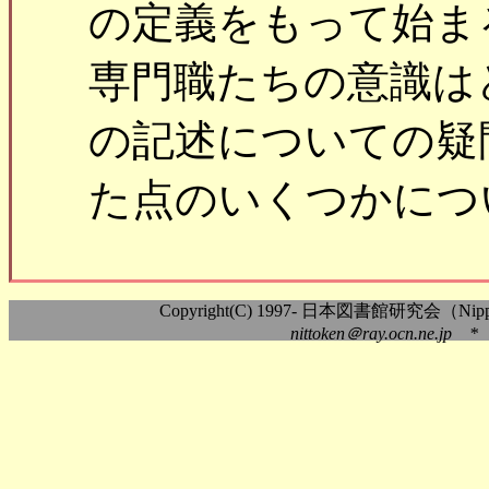
の定義をもって始ま
専門職たちの意識は
の記述についての疑
た点のいくつかにつ
Copyright(C) 1997- 日本図書館研究会（Nippon As
nittoken＠ray.ocn.ne