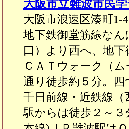
大阪市立難波市民学
大阪市浪速区湊町1-4
地下鉄御堂筋線なん
口）より西へ、地下
ＣＡＴウォーク（ム
通り徒歩約５分。四
千日前線・近鉄線（
駅からは徒歩２～３
本線)ＪＲ難波駅は