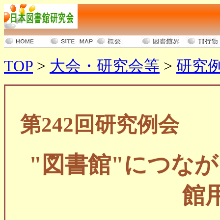
TOP
>
大会・研究会等
>
研究
第242回研究例会
"図書館"につな
館