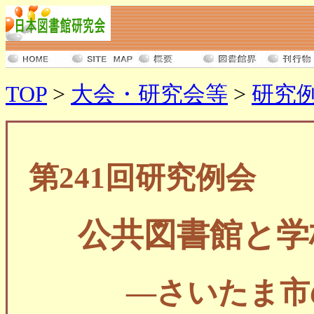
TOP
>
大会・研究会等
>
研究
第241回研究例会
公共図書館と学
―さいたま市