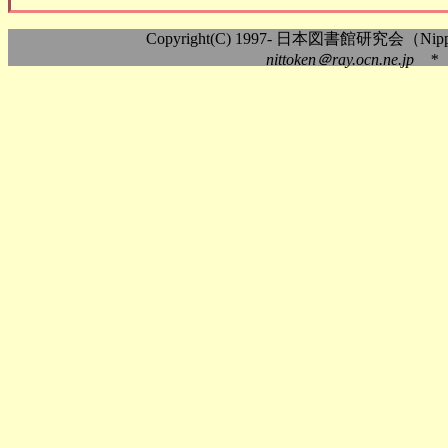
Copyright(C) 1997- 日本図書館研究会（Nippon As
nittoken＠ray.ocn.ne