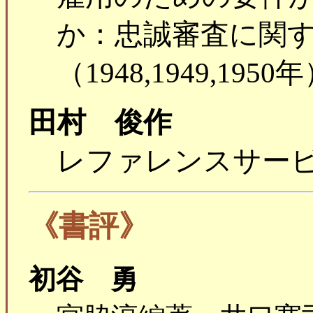
か：忠誠審査に関
（1948,1949,1950
田村 俊作
レファレンスサー
《書評》
初谷 勇