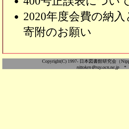
400号正誤表につい
2020年度会費の納
寄附のお願い
Copyright(C) 1997- 日本図書館研究会（Nippon As
nittoken＠ray.ocn.ne