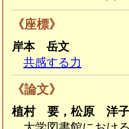
《座標》
岸本 岳文
共感する力
《論文》
植村 要，松原 洋
大学図書館におけ