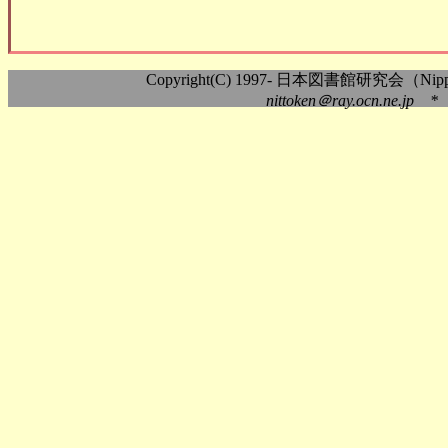
Copyright(C) 1997- 日本図書館研究会（Nippon As
nittoken＠ray.ocn.ne