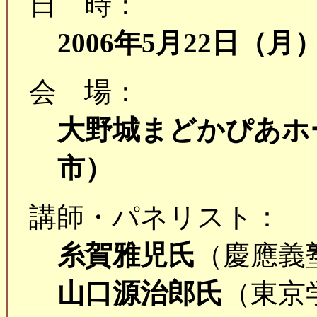
日 時：
2006年5月22日（月）1
会 場：
大野城まどかぴあホ
市）
講師・パネリスト：
糸賀雅児氏
（慶應義
山口源治郎氏
（東京