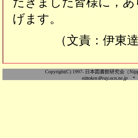
だきました皆様に，あ
げます。
（文責：伊東
Copyright(C) 1997- 日本図書館研究会（Nippon As
nittoken＠ray.ocn.ne