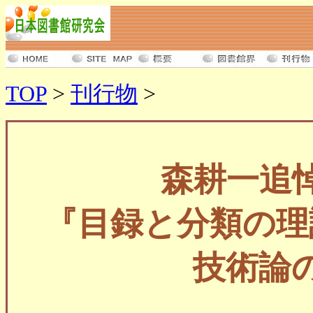
TOP
>
刊行物
>
森耕一追
『目録と分類の理
技術論