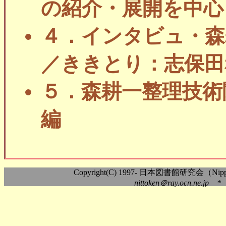
の紹介・展開を中心
４．インタビュ・森
／ききとり：志保田
５．森耕一整理技術
編
Copyright(C) 1997- 日本図書館研究会（Nippon As
nittoken＠ray.ocn.ne