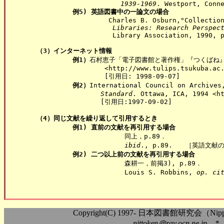
1939-1969
. Westport, Conne
例5) 英語図書中の一論文の場合
                      Charles B. Osburn,"Collectio
Libraries: Research Perspec
                       Library Association, 1990, p
（3）インターネット情報
例1）
石村恵子「電子図書館と著作権」『つくばね』23(4
                     <http://www.tulips.tsukuba.ac.
                     [引用日: 1998-09-07]

例2）
International Council on Archives
Standard
. Ottawa, ICA, 1994 <ht
                    [引用日:1997-09-02]

（4）同じ文献を繰り返して引用するとき
例1) 直前の文献を再引用する場合
                          同上，p.89．

ibid
., p.89.　　［英語文献の
例2) 二つ以上前の文献を再引用する場合
                          森耕一，前掲3), p.89．

                          Louis S. Robbins, 
op. ci
Copyright(C) 1997- 日本図書館研究会（Nippon As
nittoken＠ray.ocn.ne