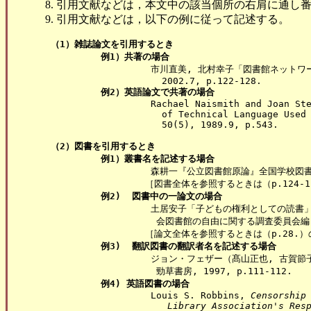
引用文献などは，本文中の該当個所の右肩に通し
引用文献などは，以下の例に従って記述する。
（1）雑誌論文を引用するとき
例1）共著の場合
                      市川直美, 北村幸子「図書館ネッ
                        2002.7, p.122-128. 

例2）英語論文で共著の場合
                      Rachael Naismith and Joan Ste
                        of Technical Language Used
                        50(5), 1989.9, p.543.

（2）図書を引用するとき
例1）叢書名を記述する場合
                      森耕一『公立図書館原論』全国学校図書館
                     ［図書全体を参照するときは（p.124
例2)  図書中の一論文の場合
                      土居安子「子どもの権利としての
                       会図書館の自由に関する調査委員会編
                     ［論文全体を参照するときは（p.28.
例3)  翻訳図書の翻訳者名を記述する場合
                      ジョン・フェザー（髙山正也, 
                       勁草書房, 1997, p.111-112.

例4) 英語図書の場合
                      Louis S. Robbins, 
Censorship
Library Association's Res