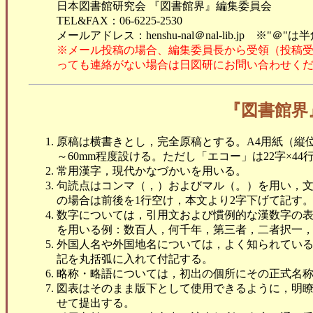
日本図書館研究会 『図書館界』編集委員会
TEL&FAX：06-6225-2530
メールアドレス：henshu-nal＠nal-lib.jp ※"＠"は
※メール投稿の場合、編集委員長から受領（投稿受
っても連絡がない場合は日図研にお問い合わせく
『図書館界
原稿は横書きとし，完全原稿とする。A4用紙（縦位置
～60mm程度設ける。ただし「エコー」は22字×44
常用漢字，現代かなづかいを用いる。
句読点はコンマ（，）およびマル（。）を用い，文
の場合は前後を1行空け，本文より2字下げて記す
数字については，引用文および慣例的な漢数字の
を用いる例：数百人，何千年，第三者，二者択一
外国人名や外国地名については，よく知られてい
記を丸括弧に入れて付記する。
略称・略語については，初出の個所にその正式名
図表はそのまま版下として使用できるように，明
せて提出する。