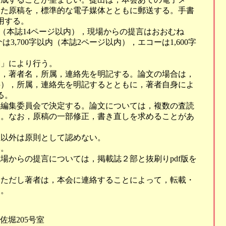
した原稿を，標準的な電子媒体とともに郵送する。手書
用する。
内（本誌14ページ以内），現場からの提言はおおむね
は3,700字以内（本誌2ページ以内），エコーは1,600字
綱」により行う。
題，著者名，所属，連絡先を明記する。論文の場合は，
字），所属，連絡先を明記するとともに，著者自身によ
る。
，編集委員会で決定する。論文については，複数の査読
る。なお，原稿の一部修正，書き直しを求めることがあ
正以外は原則として認めない。
い。
場からの提言については，掲載誌２部と抜刷りpdf版を
。ただし著者は，本会に連絡することによって，転載・
る。
土佐堀205号室