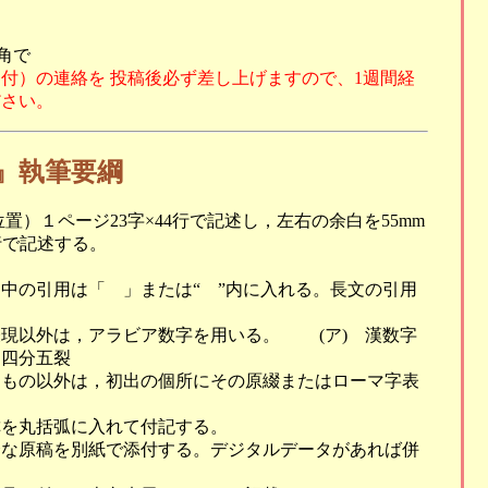
半角で
付）の連絡を 投稿後必ず差し上げますので、1週間経
ださい。
』執筆要綱
）１ページ23字×44行で記述し，左右の余白を55mm
行で記述する。
中の引用は「 」または“ ”内に入れる。長文の引用
。
表現以外は，アラビア数字を用いる。 (ア) 漢数字
，四分五裂
るもの以外は，初出の個所にその原綴またはローマ字表
称を丸括弧に入れて付記する。
瞭な原稿を別紙で添付する。デジタルデータがあれば併