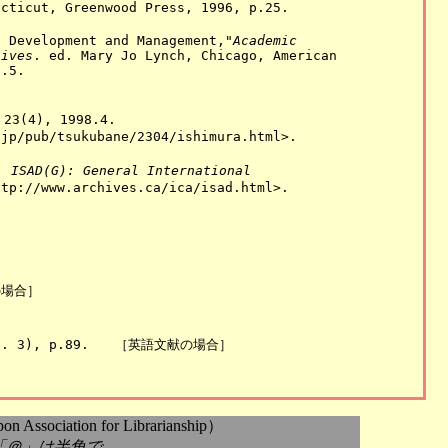
cticut, Greenwood Press, 1996, p.25.

n Development and Management,"
Academic 
tives
. ed. Mary Jo Lynch, Chicago, American 

.5.

), 1998.4. 

jp/pub/tsukubane/2304/ishimura.html>.

, 
ISAD(G): General International 
tp://www.archives.ca/ica/isad.html>.

場合］

t
sociation for Librarianship）
.jp *「＠」は半角で