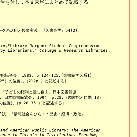
番号を付し，本文末尾にまとめて記載する。
トワークの活用と授業実践」『図書館界』54(2),

in,"Library Jargon: Student Comprehension

 by Librarians," 
College & Research Libraries
.

協議会, 1983, p.124-125.(図書館学大系1)　

-125）の位置に（212p.）と記述する］

読書」『子どもの権利と読む自由』日本図書館協

, 日本図書館協会, 1994, p.28.（図書館と自由 13）

）の位置に（p.28-35.）と記述する］

古賀節子訳）『情報社会をひらく：歴史・経済・政治』

 and American Public Library: The American 
ponse to Threats to Intellectual Freedom, 