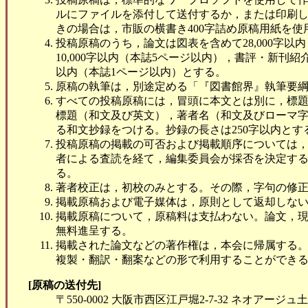
ルにファイルを添付して送付するか，または印刷
きの場合は，市販の横書き400字詰め原稿用紙を使
投稿原稿のうち，論文は図表を含めて28,000字以
10,000字以内（本誌5ページ以内），書評・新刊紹介
以内（本誌1ページ以内）とする。
原稿の執筆は，別途定める「『図書館界』執筆要
すべての投稿原稿には，冒頭に本文とは別に，標
標題（和文及び英文），著者名（和文及びローマ
る和文抄録をつける。抄録の長さは250字以内とす
投稿原稿の掲載の可否および掲載順序については
者による査読を経て，編集委員会が採否を決定す
る。
著者校正は，初校のみとする。その際，字句の修
掲載原稿および電子媒体は，原則として返却しな
掲載原稿について，原稿料は支払わない。論文，現
無料進呈する。
掲載された論文などの著作権は，本会に帰属する
複製・翻訳・翻案などの形で利用することができ
[原稿の送付先]
〒550-0002 大阪市西区江戸堀2-7-32 ネオアージュ